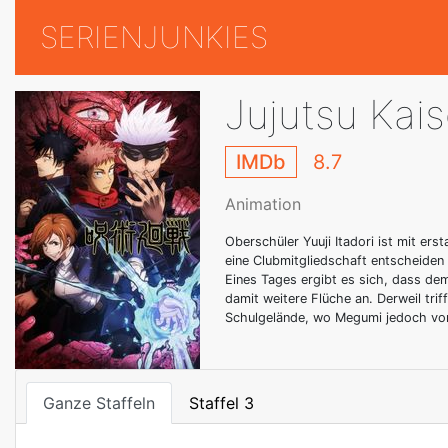
SERIENJUNKIES
Jujutsu Kai
IMDb
8.7
Animation
Oberschüler Yuuji Itadori ist mit ers
eine Clubmitgliedschaft entscheiden
Eines Tages ergibt es sich, dass dem
damit weitere Flüche an. Derweil tri
Schulgelände, wo Megumi jedoch von 
Ganze Staffeln
Staffel 3