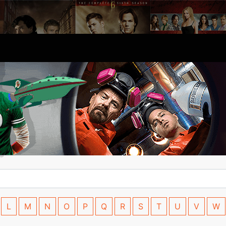
L
M
N
O
P
Q
R
S
T
U
V
W