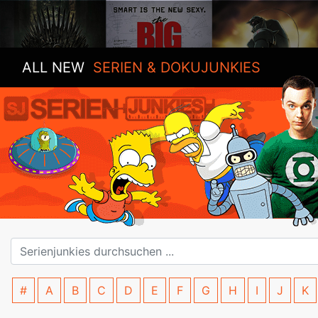
ALL NEW
SERIEN & DOKUJUNKIES
#
A
B
C
D
E
F
G
H
I
J
K