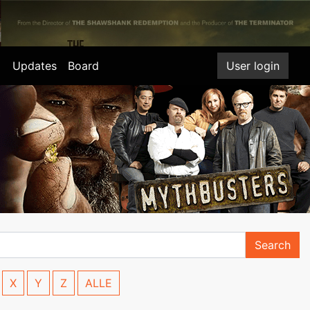
Updates
Board
User login
Search
X
Y
Z
ALLE