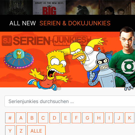
ALL NEW
SERIEN & DOKUJUNKIES
#
A
B
C
D
E
F
G
H
I
J
K
Y
Z
ALLE