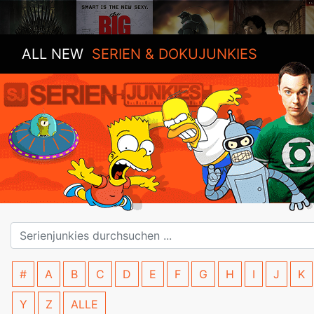
ALL NEW
SERIEN & DOKUJUNKIES
#
A
B
C
D
E
F
G
H
I
J
K
Y
Z
ALLE