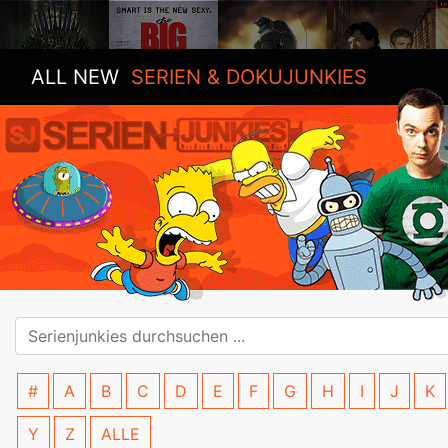
ALL NEW
SERIEN & DOKUJUNKIES
#
A
B
C
D
E
F
G
H
I
J
K
Y
Z
ALLE