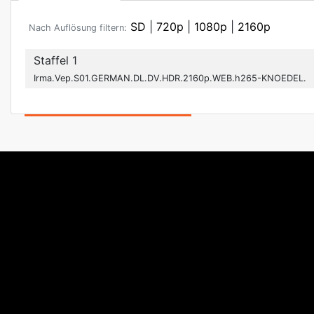
SD
|
720p
|
1080p
|
2160p
Nach Auflösung filtern:
Staffel 1
Irma.Vep.S01.GERMAN.DL.DV.HDR.2160p.WEB.h265-KNOEDEL.