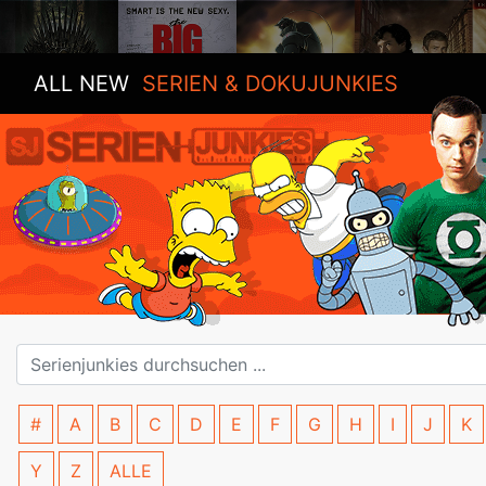
ALL NEW
SERIEN & DOKUJUNKIES
#
A
B
C
D
E
F
G
H
I
J
K
Y
Z
ALLE