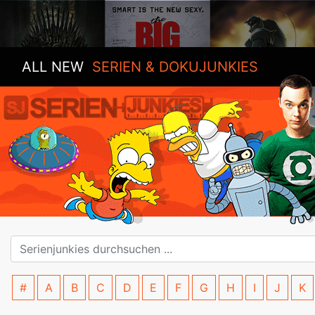
ALL NEW
SERIEN & DOKUJUNKIES
#
A
B
C
D
E
F
G
H
I
J
K