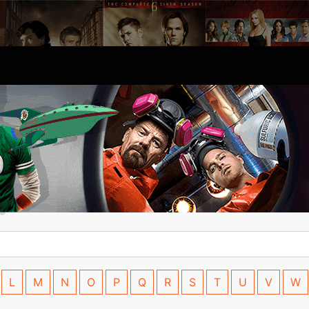
L
M
N
O
P
Q
R
S
T
U
V
W