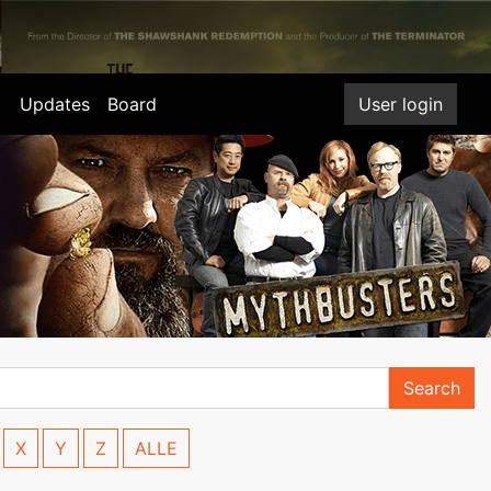
Updates
Board
User login
Search
X
Y
Z
ALLE