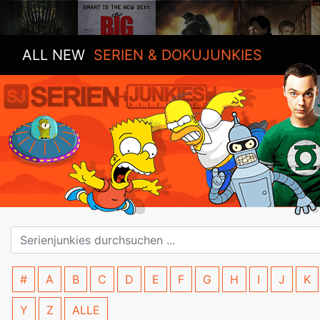
ALL NEW
SERIEN & DOKUJUNKIES
#
A
B
C
D
E
F
G
H
I
J
K
Y
Z
ALLE