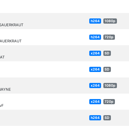
h264
1080p
4-SAUERKRAUT
h264
720p
-SAUERKRAUT
x264
SD
MAT
x264
SD
x264
1080p
-WAYNE
x264
720p
vF
h264
SD