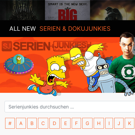
ALL NEW
SERIEN & DOKUJUNKIES
#
A
B
C
D
E
F
G
H
I
J
K