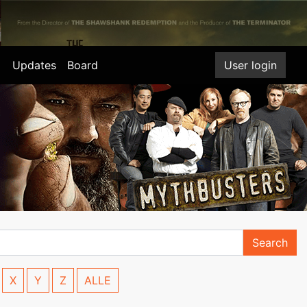
Updates
Board
User login
Search
X
Y
Z
ALLE