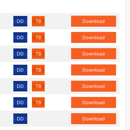
DD
TB
Download
DD
TB
Download
DD
TB
Download
DD
TB
Download
DD
TB
Download
DD
TB
Download
DD
Download