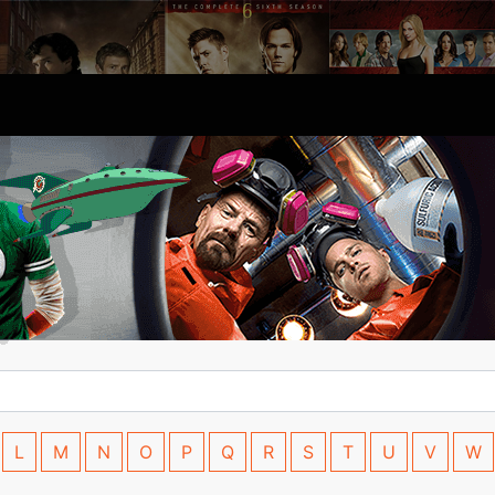
L
M
N
O
P
Q
R
S
T
U
V
W