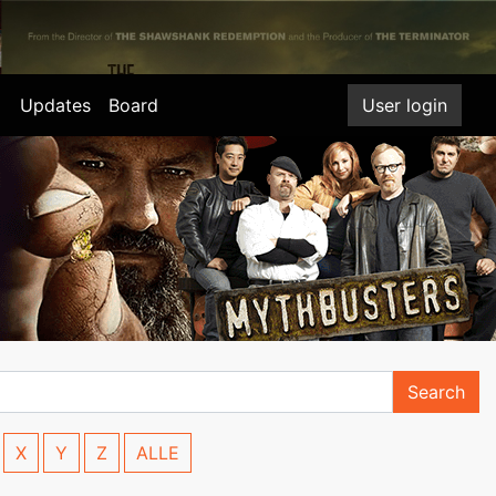
Updates
Board
User login
Search
X
Y
Z
ALLE