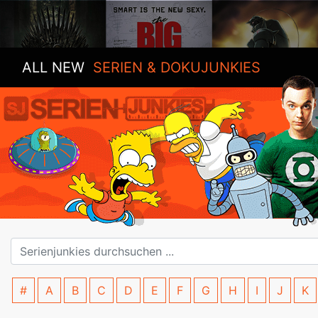
ALL NEW
SERIEN & DOKUJUNKIES
#
A
B
C
D
E
F
G
H
I
J
K