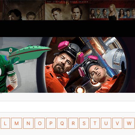
L
M
N
O
P
Q
R
S
T
U
V
W