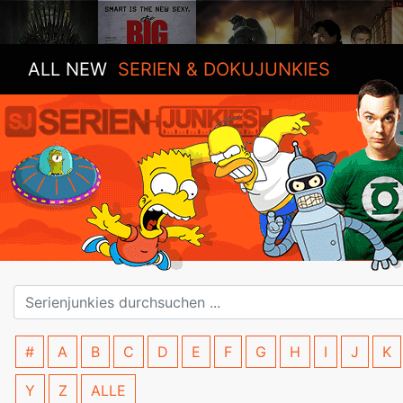
ALL NEW
SERIEN & DOKUJUNKIES
#
A
B
C
D
E
F
G
H
I
J
K
Y
Z
ALLE