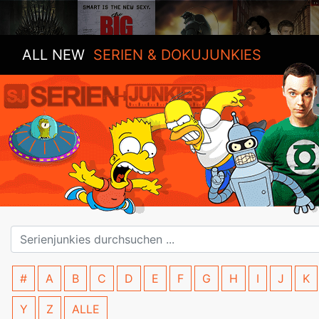
ALL NEW
SERIEN & DOKUJUNKIES
#
A
B
C
D
E
F
G
H
I
J
K
Y
Z
ALLE