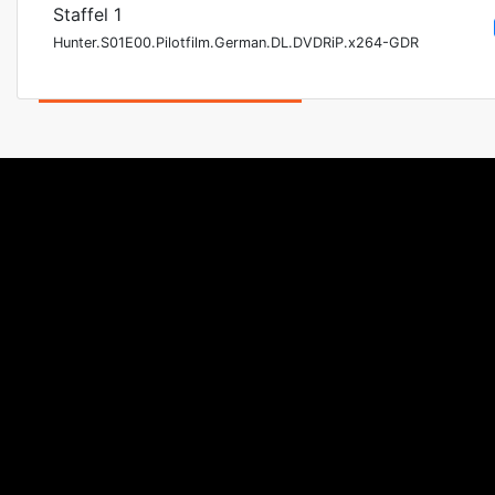
Staffel 1
Hunter.S01E00.Pilotfilm.German.DL.DVDRiP.x264-GDR