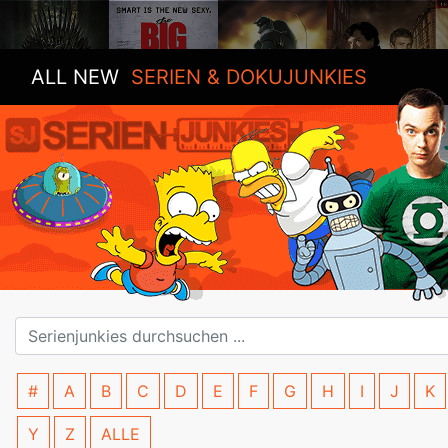
ALL NEW
SERIEN & DOKUJUNKIES
#
A
B
C
D
E
F
G
H
I
J
K
Y
Z
ALLE