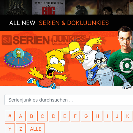
ALL NEW
SERIEN & DOKUJUNKIES
#
A
B
C
D
E
F
G
H
I
J
K
Y
Z
ALLE