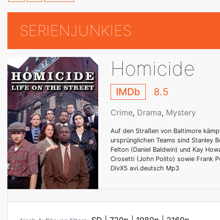
SERIENJUNKIES
Homicide
IMDb
8.5
Crime
,
Drama
,
Mystery
Auf den Straßen von Baltimore kämp
ursprünglichen Teams sind Stanley B
Felton (Daniel Baldwin) und Kay How
Crosetti (John Polito) sowie Frank 
DivX5 avi.deutsch Mp3