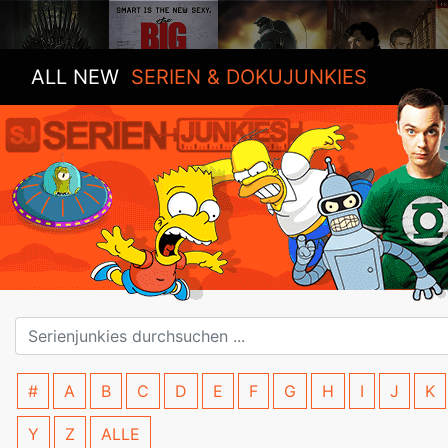
ALL NEW
SERIEN & DOKUJUNKIES
#
A
B
C
D
E
F
G
H
I
J
K
Y
Z
ALLE