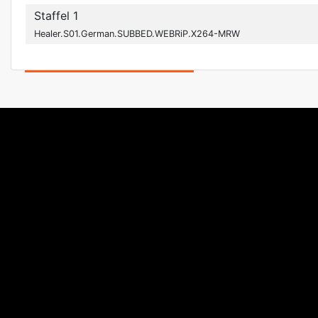
Staffel 1
Healer.S01.German.SUBBED.WEBRiP.X264-MRW