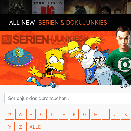
ALL NEW
SERIEN & DOKUJUNKIES
#
A
B
C
D
E
F
G
H
I
J
K
Y
Z
ALLE