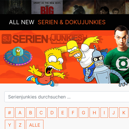
ALL NEW
SERIEN & DOKUJUNKIES
#
A
B
C
D
E
F
G
H
I
J
K
Y
Z
ALLE