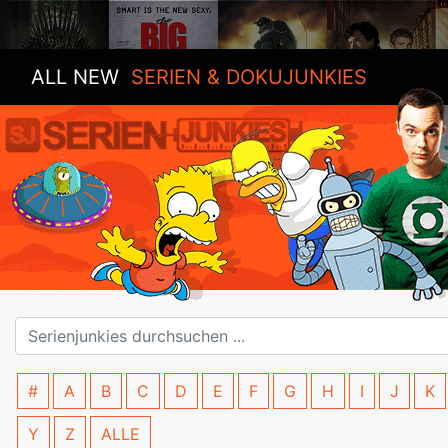
ALL NEW
SERIEN & DOKUJUNKIES
#
A
B
C
D
E
F
G
H
I
J
K
Y
Z
ALLE