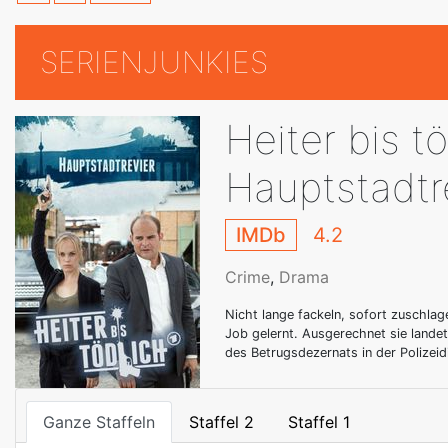
SERIENJUNKIES
Heiter bis tö
Hauptstadtr
IMDb
4.2
Crime
,
Drama
Nicht lange fackeln, sofort zuschlagen
Job gelernt. Ausgerechnet sie lande
des Betrugsdezernats in der Polizeidi
Ganze Staffeln
Staffel 2
Staffel 1