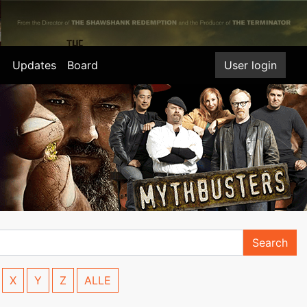
Updates
Board
User login
Search
X
Y
Z
ALLE