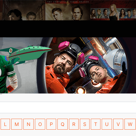
L
M
N
O
P
Q
R
S
T
U
V
W