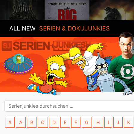
ALL NEW
SERIEN & DOKUJUNKIES
#
A
B
C
D
E
F
G
H
I
J
K