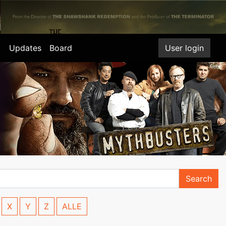
Updates
Board
User login
Search
X
Y
Z
ALLE