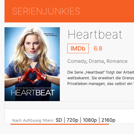
SERIENJUNKIES
Heartbeat
IMDb
6.8
Comedy
,
Drama
,
Romance
Die Serie „Heartbeat“ folgt der Arbei
weltbekannt. Sie erweitert die Grenz
Privatleben managen, das selbst ein V
SD
|
720p
|
1080p
|
2160p
Nach Auflösung filtern: