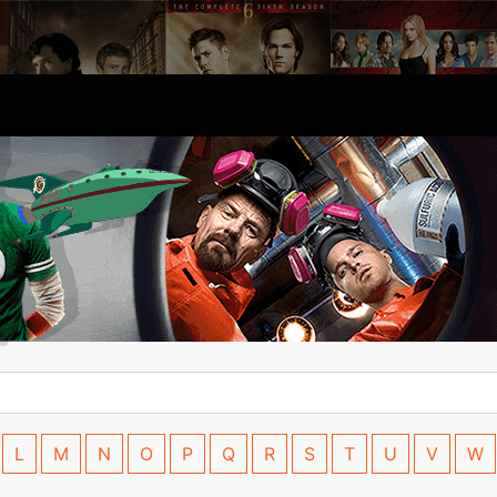
L
M
N
O
P
Q
R
S
T
U
V
W