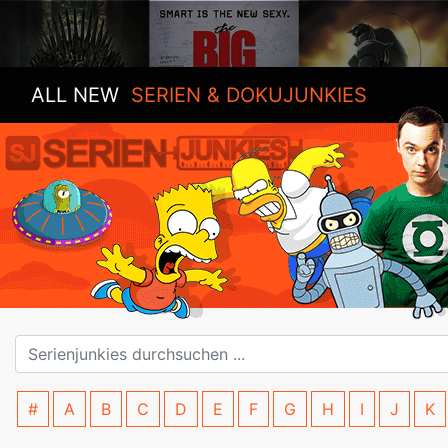
ALL NEW
SERIEN & DOKUJUNKIES
#
A
B
C
D
E
F
G
H
I
J
K