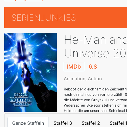
SERIENJUNKIES
He-Man and 
Universe 20
IMDb
6.8
Animation
,
Action
Reboot der gleichnamigen Zeichentri
noch einmal neu von vorne erzählt. S
die Mächte von Grayskull und verwan
Widersacher Skeletor stehen sich m
Helden, die um unser aller Schicksal
Ganze Staffeln
Staffel 3
Staffel 2
Staffel 