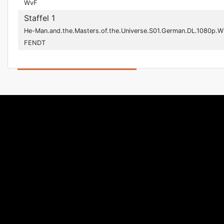
WvF
Staffel 1
He-Man.and.the.Masters.of.the.Universe.S01.German.DL.1080p.
FENDT