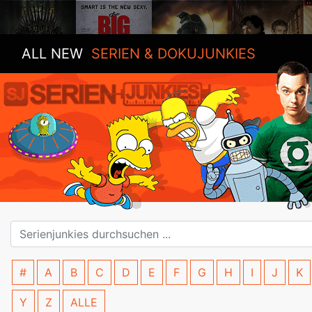
ALL NEW
SERIEN & DOKUJUNKIES
#
A
B
C
D
E
F
G
H
I
J
K
Y
Z
ALLE