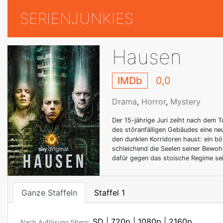
SERIENJUNKIES
Hausen
IMDb
0,0
Drama
,
Horror
,
Mystery
Der 15-jährige Juri zeiht nach dem 
des störanfälligen Gebäudes eine ne
den dunklen Korridoren haust: ein b
schleichend die Seelen seiner Bewo
dafür gegen das stoische Regime se
Ganze Staffeln
Staffel 1
SD
|
720p
|
1080p
|
2160p
Nach Auflösung filtern: