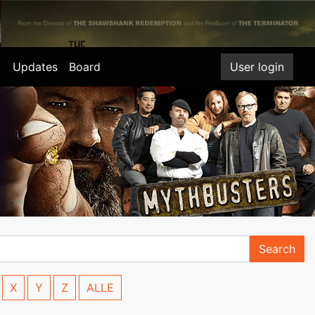
Updates
Board
User login
Search
X
Y
Z
ALLE