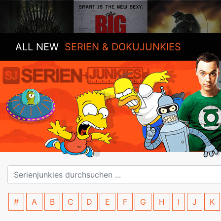
ALL NEW
SERIEN & DOKUJUNKIES
#
A
B
C
D
E
F
G
H
I
J
K