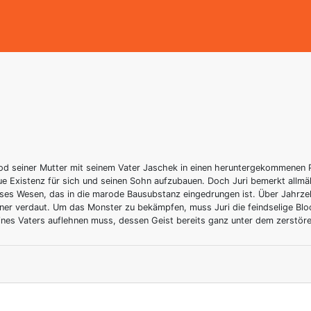
Tod seiner Mutter mit seinem Vater Jaschek in einen heruntergekommenen 
ue Existenz für sich und seinen Sohn aufzubauen. Doch Juri bemerkt allm
öses Wesen, das in die marode Bausubstanz eingedrungen ist. Über Jahrze
hner verdaut. Um das Monster zu bekämpfen, muss Juri die feindselige B
ines Vaters auflehnen muss, dessen Geist bereits ganz unter dem zerstö