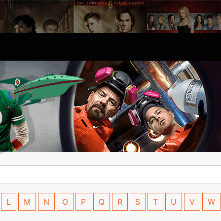
L
M
N
O
P
Q
R
S
T
U
V
W