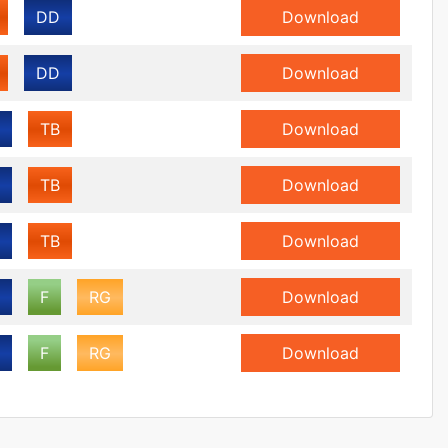
DD
Download
DD
Download
TB
Download
TB
Download
TB
Download
F
RG
Download
F
RG
Download