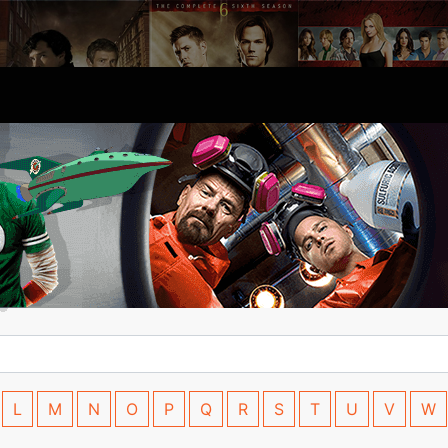
L
M
N
O
P
Q
R
S
T
U
V
W