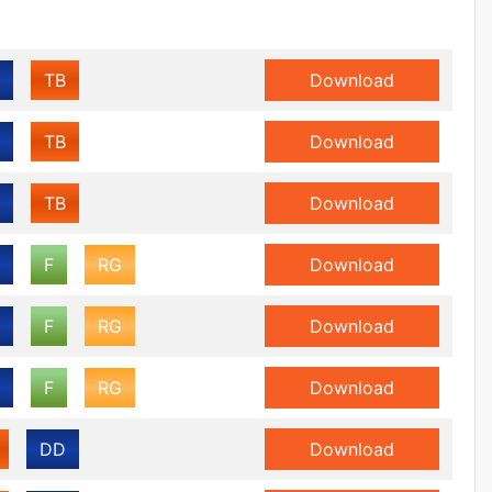
TB
Download
TB
Download
TB
Download
F
RG
Download
F
RG
Download
F
RG
Download
DD
Download