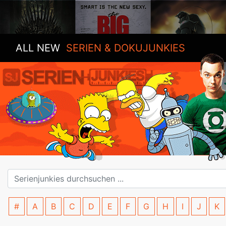
ALL NEW
SERIEN & DOKUJUNKIES
#
A
B
C
D
E
F
G
H
I
J
K