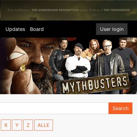
Updates
Board
User login
Search
X
Y
Z
ALLE