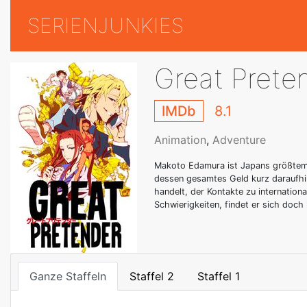
SERIENJUNKIES
Great Prete
IMDb
8.1
Animation
,
Adventure
Makoto Edamura ist Japans größtem S
dessen gesamtes Geld kurz daraufhin
handelt, der Kontakte zu internation
Schwierigkeiten, findet er sich doc
Ganze Staffeln
Staffel 2
Staffel 1