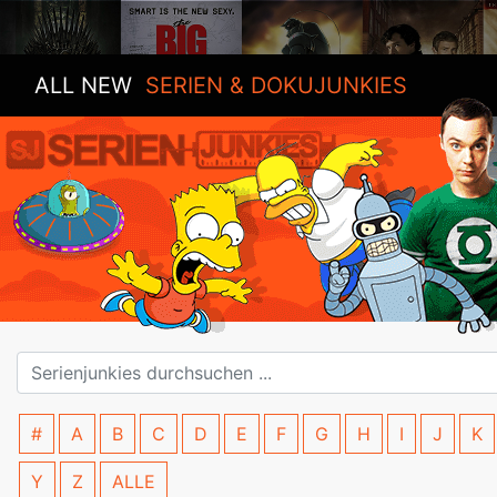
ALL NEW
SERIEN & DOKUJUNKIES
#
A
B
C
D
E
F
G
H
I
J
K
Y
Z
ALLE