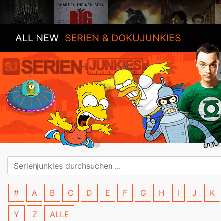
ALL NEW
SERIEN & DOKUJUNKIES
#
A
B
C
D
E
F
G
H
I
J
K
Y
Z
ALLE