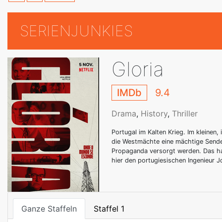
SERIENJUNKIES
Gloria
IMDb
9.4
Drama
,
History
,
Thriller
Portugal im Kalten Krieg. Im kleinen,
die Westmächte eine mächtige Sendea
Propaganda versorgt werden. Das ha
hier den portugiesischen Ingenieur 
Ganze Staffeln
Staffel 1