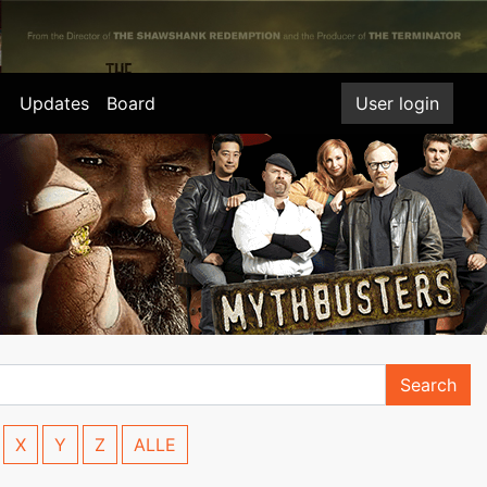
Updates
Board
User login
Search
X
Y
Z
ALLE