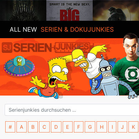
ALL NEW
SERIEN & DOKUJUNKIES
#
A
B
C
D
E
F
G
H
I
J
K