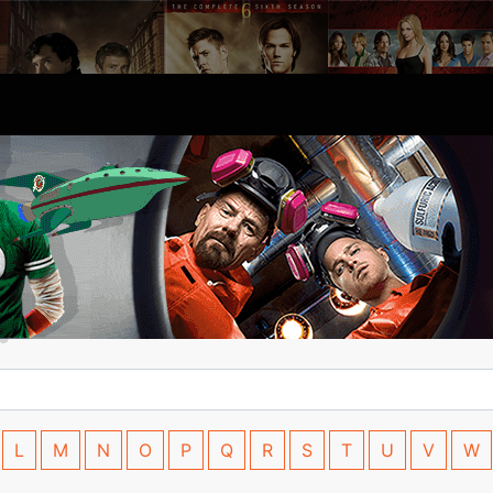
L
M
N
O
P
Q
R
S
T
U
V
W