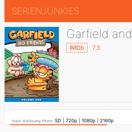
SERIENJUNKIES
Garfield and
IMDb
7.3
SD
|
720p
|
1080p
|
2160p
Nach Auflösung filtern: