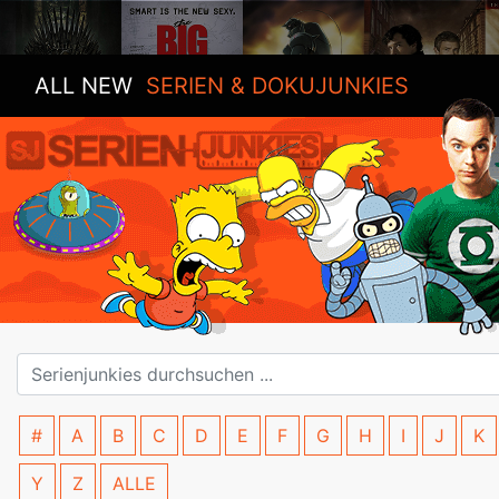
ALL NEW
SERIEN & DOKUJUNKIES
#
A
B
C
D
E
F
G
H
I
J
K
Y
Z
ALLE