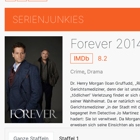
SERIENJUNKIES
Forever 201
IMDb
8.2
Crime
,
Drama
Dr. Henry Morgan (Ioan Gruffudd, „Ri
Gerichtsmediziner, denn der ist unst
„tödlichen“ Verletzung findet er sic
seiner Wahlheimat. Da er natürlich von
Gerichtsmediziner „in der Stadt mit 
begegnet ihm Detective Jo Martinez 
hadert: Sie ist verwitwet. Da Morga
erweisen sich seine Einsichten als seh
Ganze Staffeln
Staffel 1