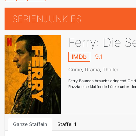
SERIENJUNKIES
Ferry: Die S
IMDb
9.1
Crime
,
Drama
,
Thriller
Ferry Bouman braucht dringend Geld 
Razzia eine klaffende Lücke unter de
Ganze Staffeln
Staffel 1