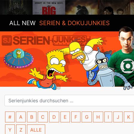
ALL NEW
SERIEN & DOKUJUNKIES
#
A
B
C
D
E
F
G
H
I
J
K
Y
Z
ALLE