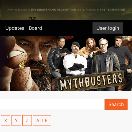
Updates
Board
User login
Search
X
Y
Z
ALLE