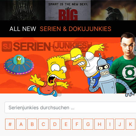
ALL NEW
SERIEN & DOKUJUNKIES
#
A
B
C
D
E
F
G
H
I
J
K