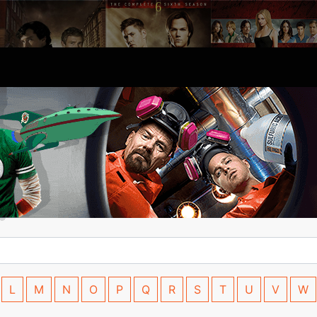
L
M
N
O
P
Q
R
S
T
U
V
W