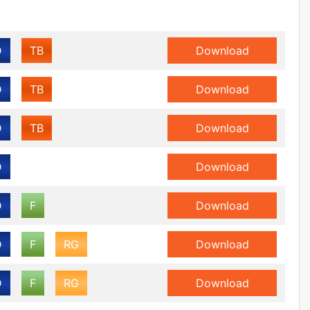
D
TB
Download
D
TB
Download
D
TB
Download
D
Download
D
F
Download
D
F
RG
Download
D
F
RG
Download