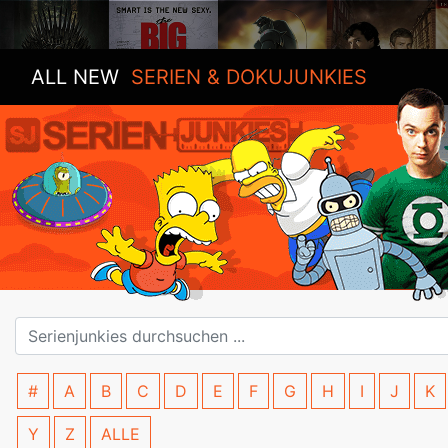
ALL NEW
SERIEN & DOKUJUNKIES
#
A
B
C
D
E
F
G
H
I
J
K
Y
Z
ALLE