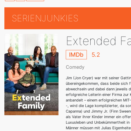
SERIENJUNKIES
Extended Fa
IMDb
5.2
Comedy
Jim (Jon Cryer) war mit seiner Gatti
übereingekommen, dass beide sich fü
abwechseln und dabei dann jeweils d
erfolgreiche Leiterin einer Firma zu
anbandelt – einem erfolgreichen MIT
-, wird die Lage komplizierter, da s
Capanna) und Jimmy Jr. (Finn Sweeney
als Vater ihrer Kinder immer ein of
Luxusleben und Unbekümmertheit in d
Männer müssen mit Julias Eigenheite