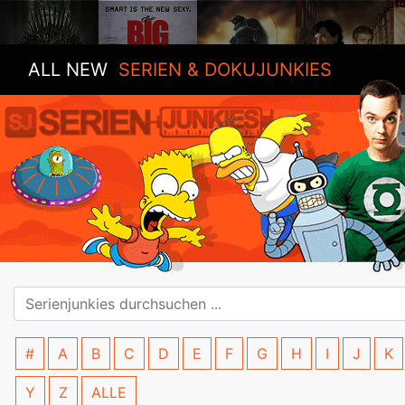
ALL NEW
SERIEN & DOKUJUNKIES
#
A
B
C
D
E
F
G
H
I
J
K
Y
Z
ALLE