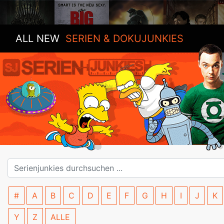
ALL NEW
SERIEN & DOKUJUNKIES
#
A
B
C
D
E
F
G
H
I
J
K
Y
Z
ALLE