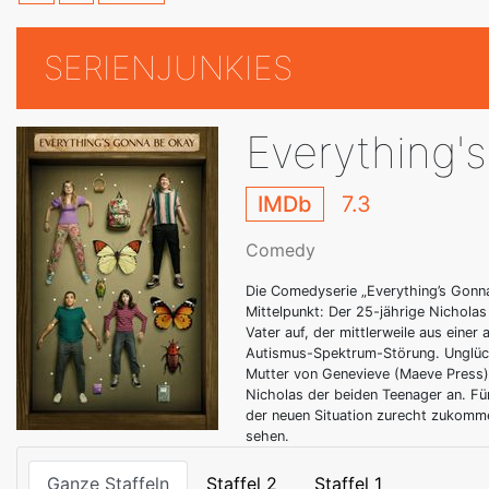
SERIENJUNKIES
Everything'
IMDb
7.3
Comedy
Die Comedyserie „Everything’s Gonna
Mittelpunkt: Der 25-jährige Nichola
Vater auf, der mittlerweile aus einer
Autismus-Spektrum-Störung. Unglück
Mutter von Genevieve (Maeve Press) 
Nicholas der beiden Teenager an. Fü
der neuen Situation zurecht zukommen
sehen.
Ganze Staffeln
Staffel 2
Staffel 1