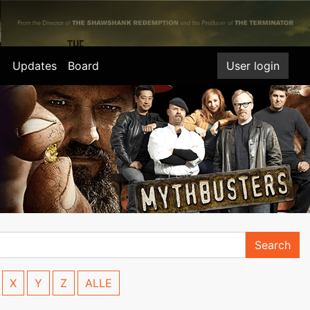
Updates
Board
User login
Search
X
Y
Z
ALLE