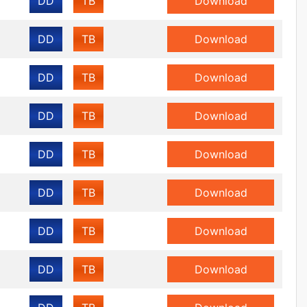
DD
TB
Download
DD
TB
Download
DD
TB
Download
DD
TB
Download
DD
TB
Download
DD
TB
Download
DD
TB
Download
DD
TB
Download