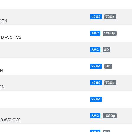
x264
720p
TiON
AVC
1080p
nHD.AVC-TVS
AVC
SD
x264
SD
ON
x264
720p
iON
x264
N
AVC
1080p
HD.AVC-TVS