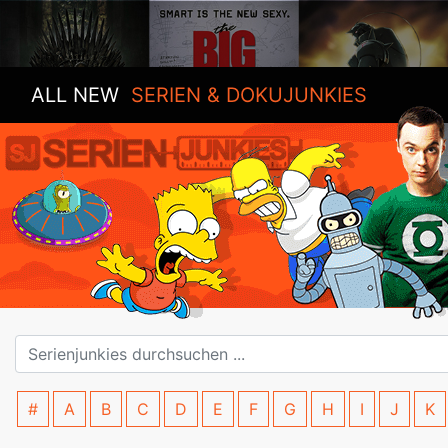
ALL NEW
SERIEN & DOKUJUNKIES
#
A
B
C
D
E
F
G
H
I
J
K