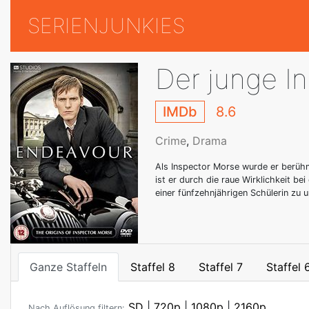
SERIENJUNKIES
Der junge I
IMDb
8.6
Crime
,
Drama
Als Inspector Morse wurde er berühmt
ist er durch die raue Wirklichkeit b
einer fünfzehnjährigen Schülerin zu 
Ganze Staffeln
Staffel 8
Staffel 7
Staffel 
SD
|
720p
|
1080p
|
2160p
Nach Auflösung filtern: