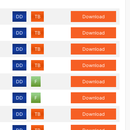
DD
TB
Download
DD
TB
Download
DD
TB
Download
DD
TB
Download
DD
F
Download
DD
F
Download
DD
TB
Download