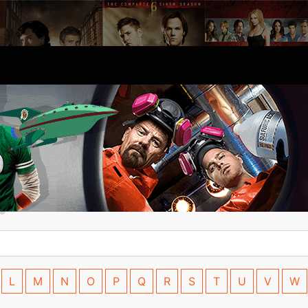
L
M
N
O
P
Q
R
S
T
U
V
W