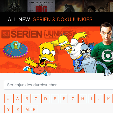
ALL NEW
SERIEN & DOKUJUNKIES
#
A
B
C
D
E
F
G
H
I
J
K
Y
Z
ALLE