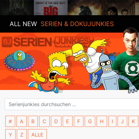
ALL NEW
SERIEN & DOKUJUNKIES
#
A
B
C
D
E
F
G
H
I
J
K
Y
Z
ALLE