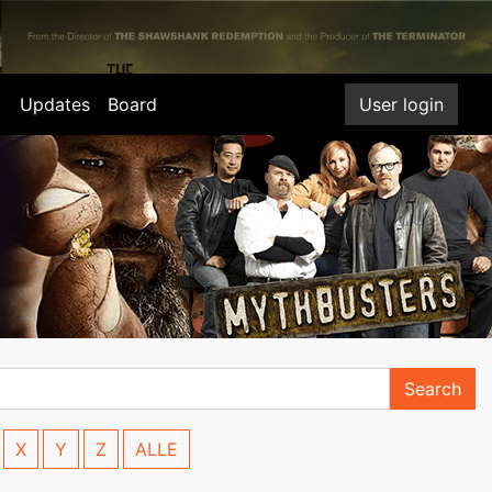
Updates
Board
User login
Search
X
Y
Z
ALLE