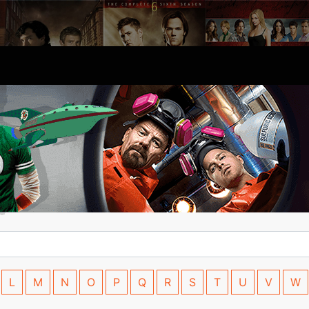
L
M
N
O
P
Q
R
S
T
U
V
W