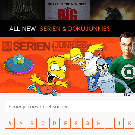
ALL NEW
SERIEN & DOKUJUNKIES
#
A
B
C
D
E
F
G
H
I
J
K