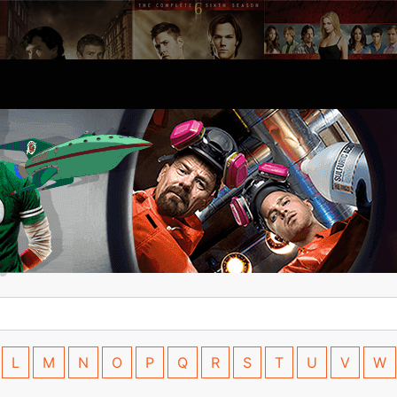
L
M
N
O
P
Q
R
S
T
U
V
W