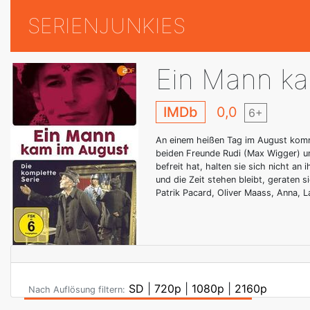
SERIENJUNKIES
Ein Mann ka
IMDb
0,0
6+
An einem heißen Tag im August kommt
beiden Freunde Rudi (Max Wigger) un
befreit hat, halten sie sich nicht a
und die Zeit stehen bleibt, geraten s
Patrik Pacard, Oliver Maass, Anna, L
SD
|
720p
|
1080p
|
2160p
Nach Auflösung filtern: