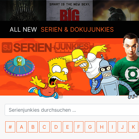
ALL NEW
SERIEN & DOKUJUNKIES
#
A
B
C
D
E
F
G
H
I
J
K