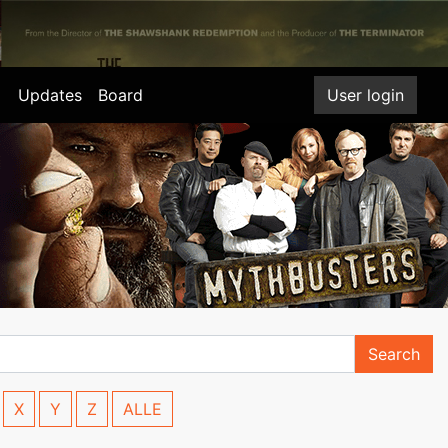
Updates
Board
User login
Search
X
Y
Z
ALLE