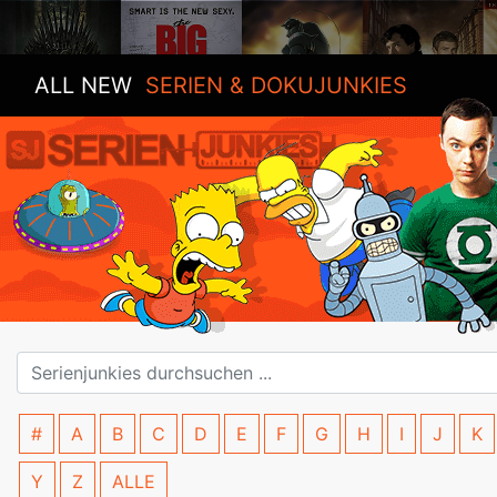
ALL NEW
SERIEN & DOKUJUNKIES
#
A
B
C
D
E
F
G
H
I
J
K
Y
Z
ALLE