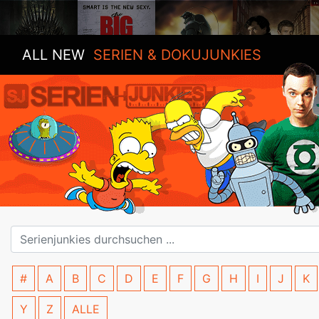
ALL NEW
SERIEN & DOKUJUNKIES
#
A
B
C
D
E
F
G
H
I
J
K
Y
Z
ALLE