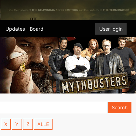
Updates
Board
User login
Search
X
Y
Z
ALLE