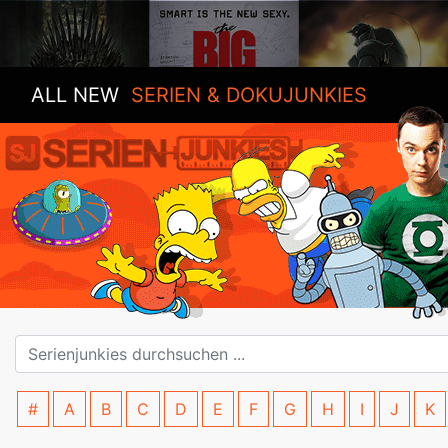
ALL NEW
SERIEN & DOKUJUNKIES
#
A
B
C
D
E
F
G
H
I
J
K