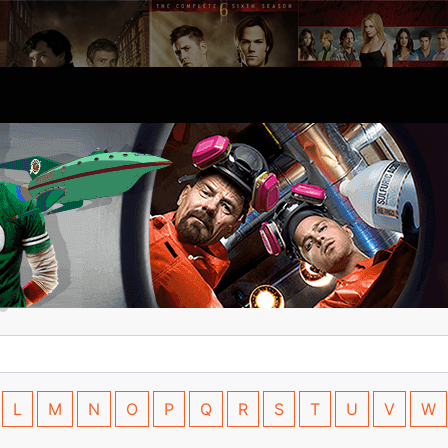
L
M
N
O
P
Q
R
S
T
U
V
W