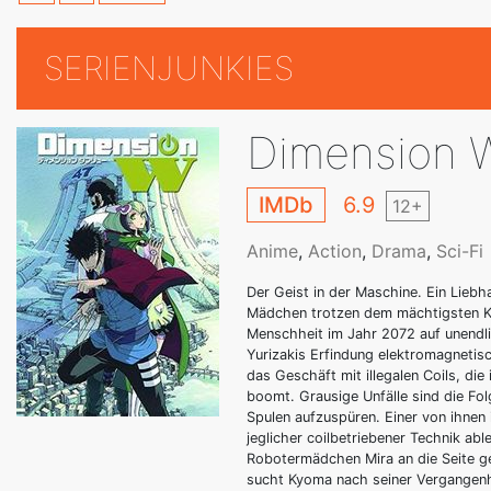
SERIENJUNKIES
Dimension 
IMDb
6.9
12+
Anime
,
Action
,
Drama
,
Sci-Fi
Der Geist in der Maschine. Ein Lieb
Mädchen trotzen dem mächtigsten Ko
Menschheit im Jahr 2072 auf unendli
Yurizakis Erfindung elektromagnetis
das Geschäft mit illegalen Coils, die
boomt. Grausige Unfälle sind die Fo
Spulen aufzuspüren. Einer von ihnen
jeglicher coilbetriebener Technik ab
Robotermädchen Mira an die Seite ge
sucht Kyoma nach seiner Vergangenhe