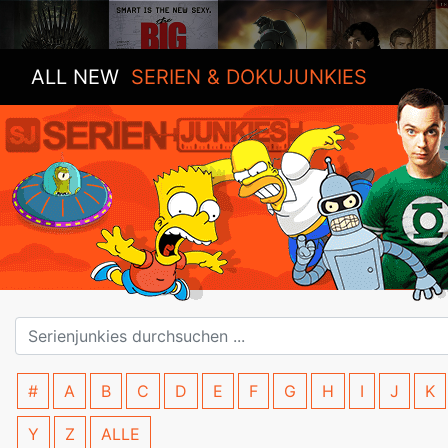
ALL NEW
SERIEN & DOKUJUNKIES
#
A
B
C
D
E
F
G
H
I
J
K
Y
Z
ALLE