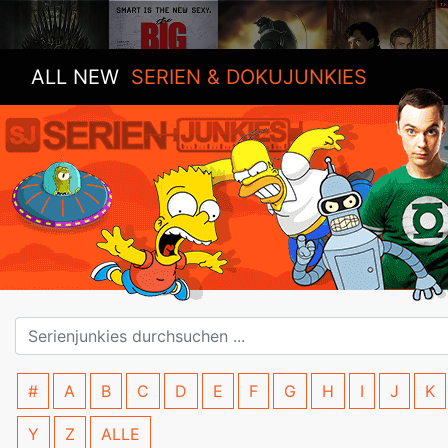
ALL NEW
SERIEN & DOKUJUNKIES
#
A
B
C
D
E
F
G
H
I
J
K
Y
Z
ALLE