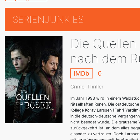
SERIENJUNKIES
Die Quellen
nach dem R
IMDb
0
Crime
,
Thriller
Im Jahr 1993 wird in einem Waldstüc
rätselhaften Runen. Die ostdeutsche
Kollege Koray Larssen (Fahri Yardim
in die deutsch-deutsche Vergangenhe
nicht beendet wurde. Die grausame V
zurückgekehrt ist, an dem alles bega
einander zu vertrauen. Doch Larsse
mit ihrer Vergangenheit konfrontiert