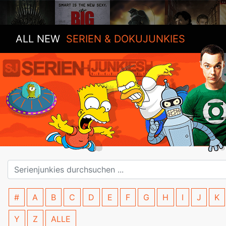
ALL NEW
SERIEN & DOKUJUNKIES
#
A
B
C
D
E
F
G
H
I
J
K
Y
Z
ALLE