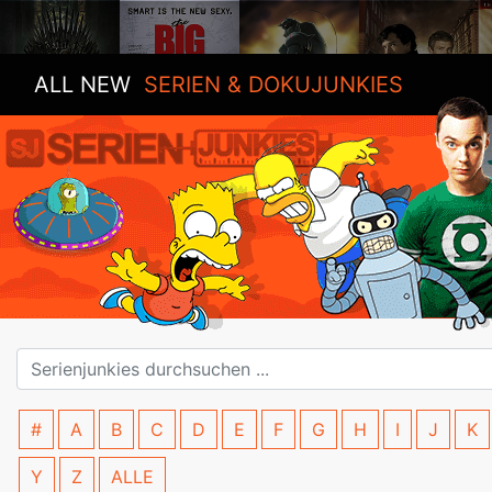
ALL NEW
SERIEN & DOKUJUNKIES
#
A
B
C
D
E
F
G
H
I
J
K
Y
Z
ALLE