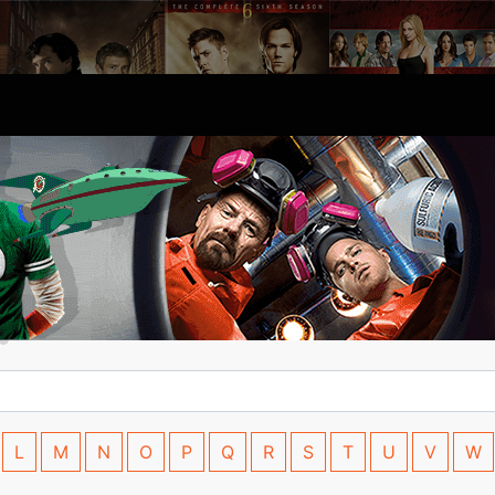
L
M
N
O
P
Q
R
S
T
U
V
W