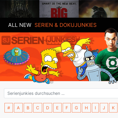
ALL NEW
SERIEN & DOKUJUNKIES
#
A
B
C
D
E
F
G
H
I
J
K