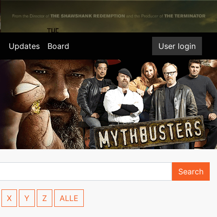
Updates
Board
User login
Search
X
Y
Z
ALLE