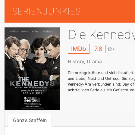
SERIENJUNKIES
Die Kenned
IMDb
7.6
12+
History
,
Drama
Die preisgekrönte und viel diskutier
und Liebe, Neid und Untreue. Sie ze
Kennedy-Ära verbunden sind: Bay of 
achtteiligen Serie als ein Geflecht 
Ganze Staffeln