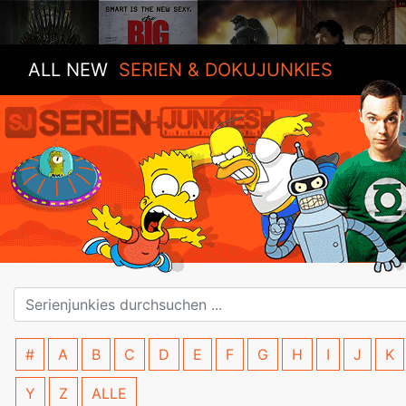
ALL NEW
SERIEN & DOKUJUNKIES
#
A
B
C
D
E
F
G
H
I
J
K
Y
Z
ALLE