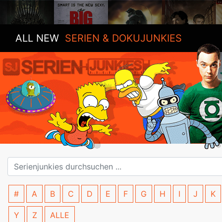
ALL NEW
SERIEN & DOKUJUNKIES
#
A
B
C
D
E
F
G
H
I
J
K
Y
Z
ALLE