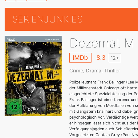
SERIENJUNKIES
Dezernat M
IMDb
8.3
12+
Crime
,
Drama
,
Thriller
Polizeileutnant Frank Ballinger (Lee
der Millionenstadt Chicago oft harte 
eingerichtete Spezialabteilung der P
Frank Ballinger ist ein erfahrener un
der Aufklärung von Mordfällen von 
mit Gangstern knallhart und dabei gn
psychologisch vor. Verdächtige werd
er hingegen lässt sich nicht aus de
Verfolgungsjagden auch Schießereien
Vorgesetzten Captain Grey (Paul Newl