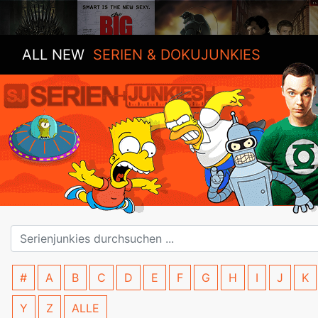
ALL NEW
SERIEN & DOKUJUNKIES
#
A
B
C
D
E
F
G
H
I
J
K
Y
Z
ALLE