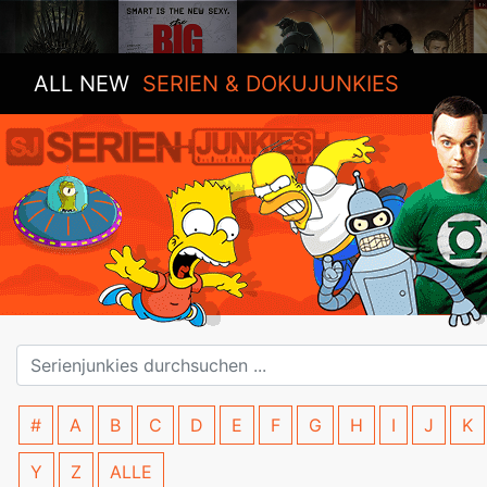
ALL NEW
SERIEN & DOKUJUNKIES
#
A
B
C
D
E
F
G
H
I
J
K
Y
Z
ALLE