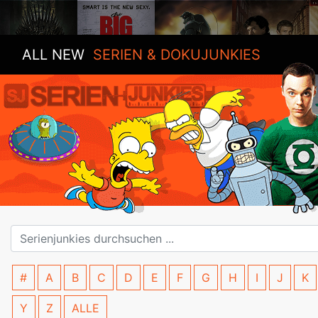
ALL NEW
SERIEN & DOKUJUNKIES
#
A
B
C
D
E
F
G
H
I
J
K
Y
Z
ALLE