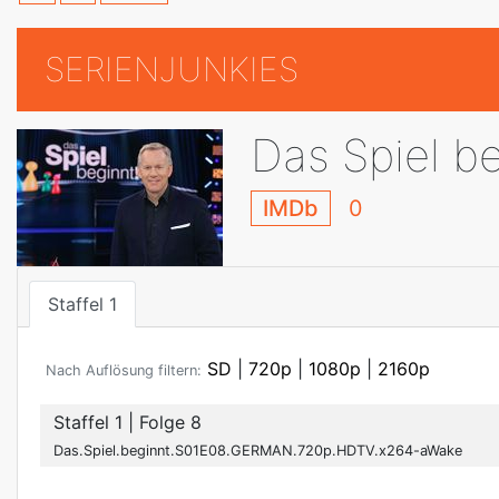
SERIENJUNKIES
Das Spiel be
IMDb
0
Staffel 1
SD
|
720p
|
1080p
|
2160p
Nach Auflösung filtern:
Staffel 1
| Folge 8
Das.Spiel.beginnt.S01E08.GERMAN.720p.HDTV.x264-aWake