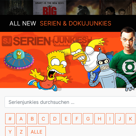
ALL NEW
SERIEN & DOKUJUNKIES
#
A
B
C
D
E
F
G
H
I
J
K
Y
Z
ALLE